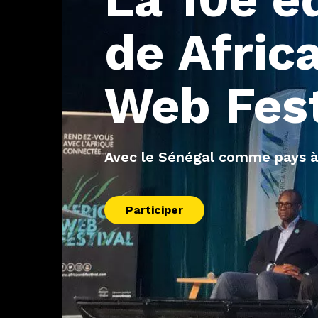
de
Afric
Web
Fes
Avec le Sénégal comme pays à
Participer