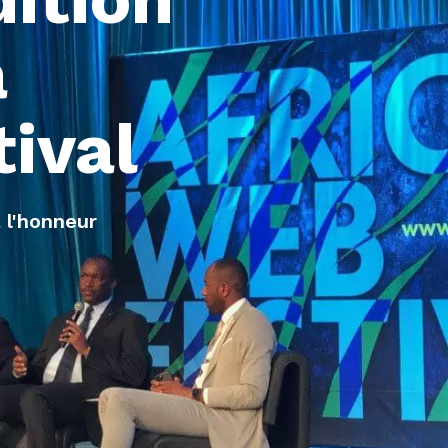
a
tival
 l'honneur