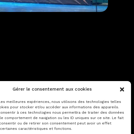
Contactez-nous
Gérer le consentement aux cookies
Notre actualité
 les meilleures expériences, nous utilisons des technologies telles
okies pour stocker et/ou accéder aux informations des appareils.
 consentir à ces technologies nous permettra de traiter des données
le comportement de navigation ou les ID uniques sur ce site. Le fait
consentir ou de retirer son consentement peut avoir un effet
 certaines caractéristiques et fonctions.