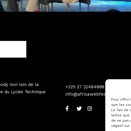
ody non loin de la
+225 27 22484888
e du Lycée Technique
info@africawebfestival.com
Pour offrir
que les co
Le fait de
telles que 
de ne pas 
négatif sur