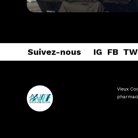
Suivez-nous
IG
FB
TW
Vieux Coc
pharmaci