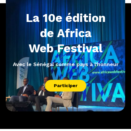
La
10e
édition
de
Africa
Web
Festival
Avec le Sénégal comme pays à l'honneur
Participer