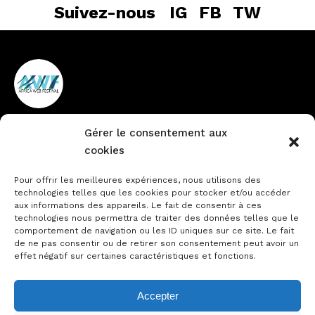
Suivez-nous
IG
FB
TW
Gérer le consentement aux
Vieux Cocody non loin de la
+225 27 22484888
cookies
pharmacie du Lycée
info@africawebfestival.com
Technique
Pour offrir les meilleures expériences, nous utilisons des
technologies telles que les cookies pour stocker et/ou accéder
aux informations des appareils. Le fait de consentir à ces
technologies nous permettra de traiter des données telles que le
comportement de navigation ou les ID uniques sur ce site. Le fait
Contactez-nous
de ne pas consentir ou de retirer son consentement peut avoir un
Notre actualité
effet négatif sur certaines caractéristiques et fonctions.
Accepter