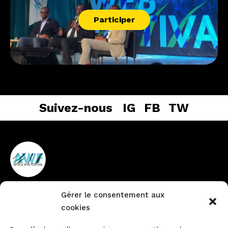
Participer
Suivez-nous
IG
FB
TW
Gérer le consentement aux
Vieux Cocody non loin de la
+225 27 22484888
cookies
pharmacie du Lycée
info@africawebfestival.com