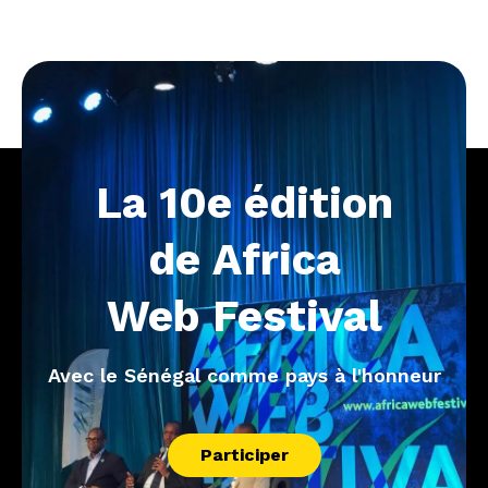
La
10e
édition
de
Africa
Web
Festival
Avec le Sénégal comme pays à l'honneur
Participer