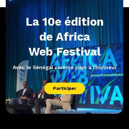
La
10e
édition
de
Africa
Web
Festival
Avec le Sénégal comme pays à l'honneur
Participer