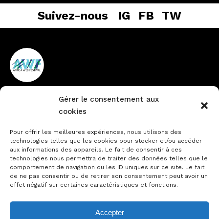
Suivez-nous
IG
FB
TW
Gérer le consentement aux
Vieux Cocody non loin de la
+225 27 22484888
cookies
pharmacie du Lycée
info@africawebfestival.com
Technique
Pour offrir les meilleures expériences, nous utilisons des
technologies telles que les cookies pour stocker et/ou accéder
aux informations des appareils. Le fait de consentir à ces
technologies nous permettra de traiter des données telles que le
comportement de navigation ou les ID uniques sur ce site. Le fait
Contactez-nous
de ne pas consentir ou de retirer son consentement peut avoir un
Notre actualité
effet négatif sur certaines caractéristiques et fonctions.
Accepter