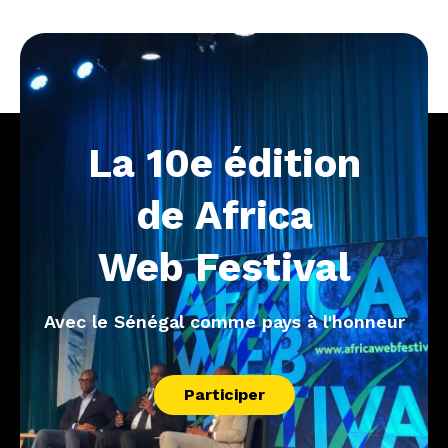
La
10e
édition
de
Africa
Web
Festival
Avec le Sénégal comme pays à l'honneur
Participer