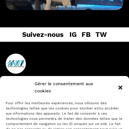
Suivez-nous
IG
FB
TW
Gérer le consentement aux
Vieux Cocody non loin de la
+225 27 22484888
cookies
pharmacie du Lycée
info@africawebfestival.com
Technique
Pour offrir les meilleures expériences, nous utilisons des
technologies telles que les cookies pour stocker et/ou accéder
aux informations des appareils. Le fait de consentir à ces
technologies nous permettra de traiter des données telles que le
comportement de navigation ou les ID uniques sur ce site. Le fait
Contactez-nous