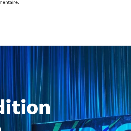
mentaire.
dition
a