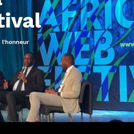
tival
 l'honneur