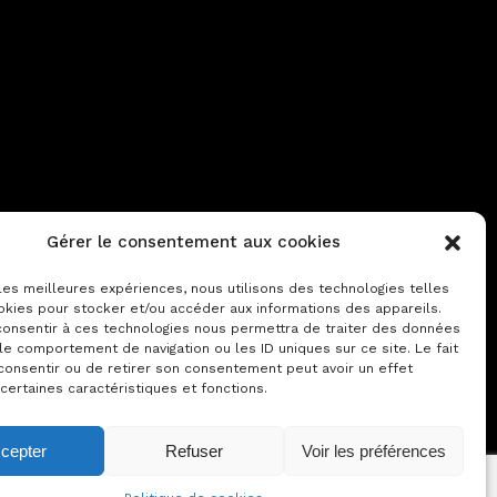
Contactez-nous
Gérer le consentement aux cookies
Notre actualité
 les meilleures expériences, nous utilisons des technologies telles
okies pour stocker et/ou accéder aux informations des appareils.
 consentir à ces technologies nous permettra de traiter des données
le comportement de navigation ou les ID uniques sur ce site. Le fait
consentir ou de retirer son consentement peut avoir un effet
 certaines caractéristiques et fonctions.
cepter
Refuser
Voir les préférences
© 2023 - Designed by MY Brand