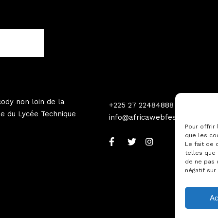
ody non loin de la
+225 27 22484888
e du Lycée Technique
info@africawebfestival.com
Pour offrir
que les co
Le fait de
telles que 
de ne pas 
négatif sur
Ac