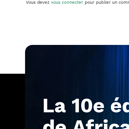
Vous devez
vous connecter
pour publier un com
La
10e
é
de
Afric