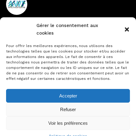
Gérer le consentement aux
Vieux Cocody non loin de la
+225 27 22484888
cookies
pharmacie du Lycée
info@africawebfestival.com
Technique
Pour offrir les meilleures expériences, nous utilisons des
technologies telles que les cookies pour stocker et/ou accéder
aux informations des appareils. Le fait de consentir à ces
technologies nous permettra de traiter des données telles que le
Contactez-nous
comportement de navigation ou les ID uniques sur ce site. Le fait
de ne pas consentir ou de retirer son consentement peut avoir un
Notre actualité
effet négatif sur certaines caractéristiques et fonctions.
Accepter
22-23 Novembre 2023
Refuser
Voir les préférences
© 2023 - Designed by MY Brand