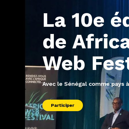
La
10e
é
de
Afric
Web
Fes
Avec le Sénégal comme pays à
Participer