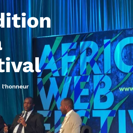
dition
a
tival
 l'honneur