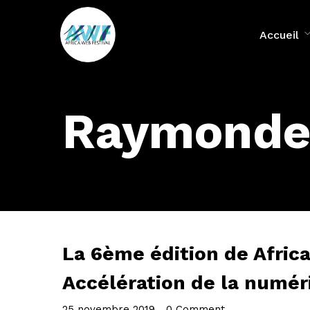
Accueil
Raymonde
La 6ème édition de Afric
Accélération de la numéri
25 novembre 2019
•
0 Comment