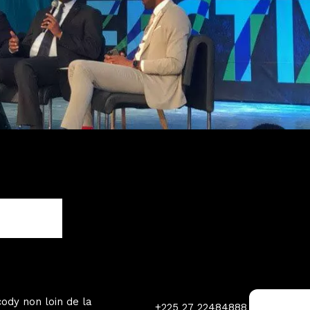
ody non loin de la
+225 27 22484888