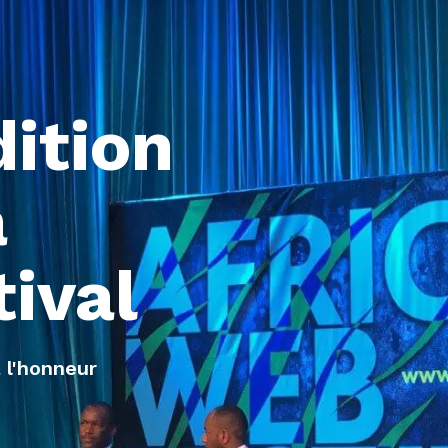
dition
a
tival
 l'honneur