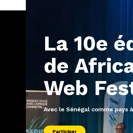
La
10e
é
de
Afric
Web
Fes
Avec le Sénégal comme pays à
Participer