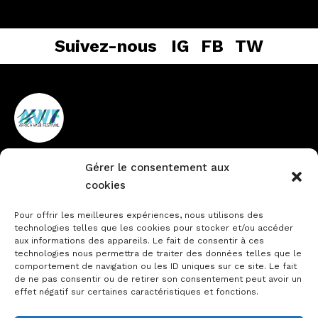
Suivez-nous
IG
FB
TW
Gérer le consentement aux
Vieux Cocody non loin de la
+225 27 22484888
cookies
pharmacie du Lycée
info@africawebfestival.com
Technique
Pour offrir les meilleures expériences, nous utilisons des
technologies telles que les cookies pour stocker et/ou accéder
aux informations des appareils. Le fait de consentir à ces
technologies nous permettra de traiter des données telles que le
comportement de navigation ou les ID uniques sur ce site. Le fait
Contactez-nous
de ne pas consentir ou de retirer son consentement peut avoir un
Notre actualité
effet négatif sur certaines caractéristiques et fonctions.