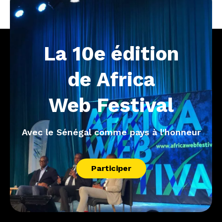
La
10e
édition
de
Africa
Web
Festival
Avec le Sénégal comme pays à l'honneur
Participer