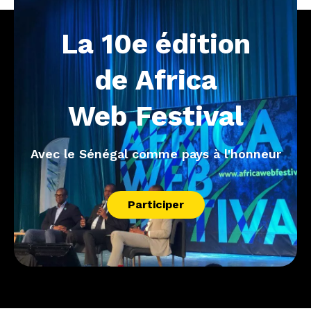
La
10e
édition
de
Africa
Web
Festival
Avec le Sénégal comme pays à l'honneur
Participer