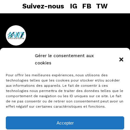
Suivez-nous
IG
FB
TW
Gérer le consentement aux
Vieux Cocody non loin de la
+225 27 22484888
cookies
pharmacie du Lycée
info@africawebfestival.com
Technique
Pour offrir les meilleures expériences, nous utilisons des
technologies telles que les cookies pour stocker et/ou accéder
aux informations des appareils. Le fait de consentir à ces
technologies nous permettra de traiter des données telles que le
Contactez-nous
comportement de navigation ou les ID uniques sur ce site. Le fait
de ne pas consentir ou de retirer son consentement peut avoir un
Notre actualité
effet négatif sur certaines caractéristiques et fonctions.
Accepter