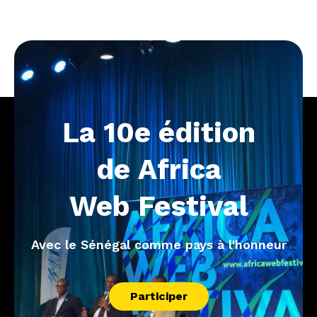
La
10e
édition
de
Africa
Web
Festival
Avec le Sénégal comme pays à l'honneur
Participer