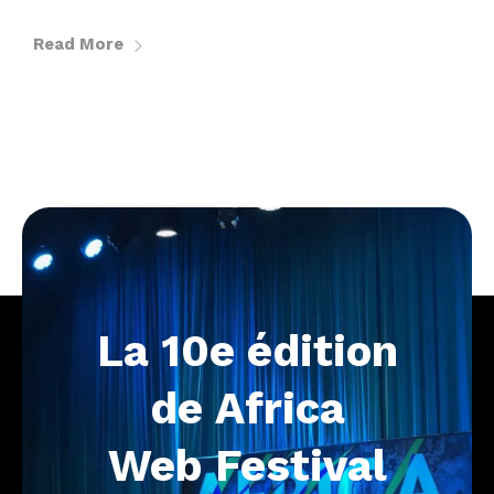
Read More
La
10e
édition
de
Africa
Web
Festival