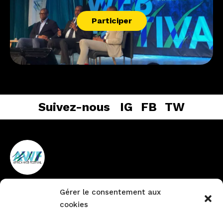
Participer
Suivez-nous
IG
FB
TW
Gérer le consentement aux
Vieux Cocody non loin de la
+225 27 22484888
cookies
pharmacie du Lycée
info@africawebfestival.com