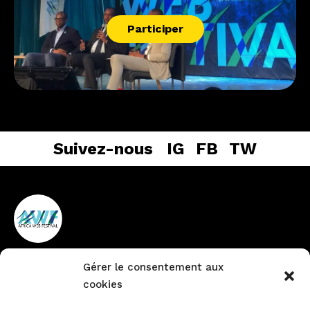
Participer
Suivez-nous
IG
FB
TW
Gérer le consentement aux
Vieux Cocody non loin de la
+225 27 22484888
cookies
pharmacie du Lycée
info@africawebfestival.com