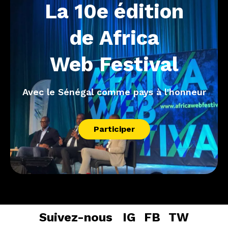
La
10e
édition
de
Africa
Web
Festival
Avec le Sénégal comme pays à l'honneur
Participer
Suivez-nous
IG
FB
TW