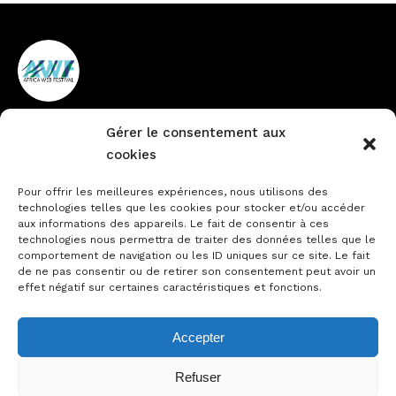
Gérer le consentement aux
Vieux Cocody non loin de la
+225 27 22484888
cookies
pharmacie du Lycée
info@africawebfestival.com
Technique
Pour offrir les meilleures expériences, nous utilisons des
technologies telles que les cookies pour stocker et/ou accéder
aux informations des appareils. Le fait de consentir à ces
technologies nous permettra de traiter des données telles que le
comportement de navigation ou les ID uniques sur ce site. Le fait
Contactez-nous
de ne pas consentir ou de retirer son consentement peut avoir un
Notre actualité
effet négatif sur certaines caractéristiques et fonctions.
Accepter
22-23 Novembre 2023
Refuser