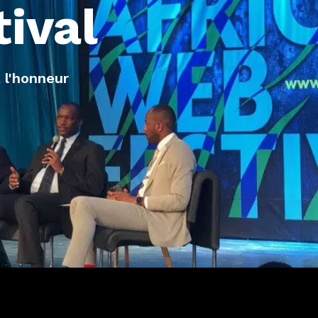
tival
 l'honneur