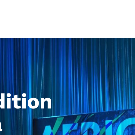
dition
a