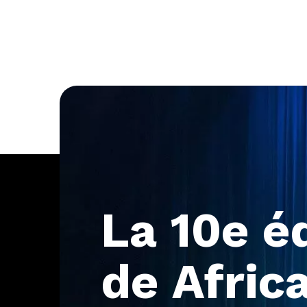
La
10e
é
de
Afric