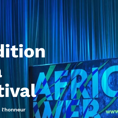
dition
a
tival
 l'honneur