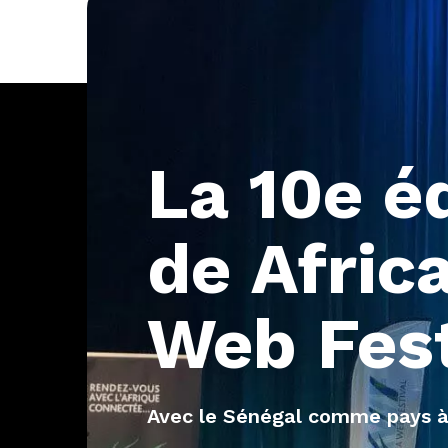
La
10e
é
de
Afric
Web
Fes
Avec le Sénégal comme pays à