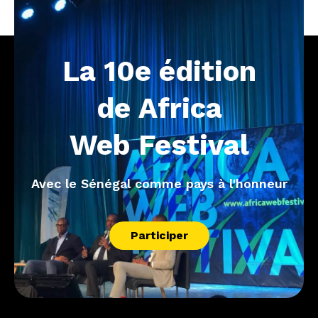
La
10e
édition
de
Africa
Web
Festival
Avec le Sénégal comme pays à l'honneur
Participer