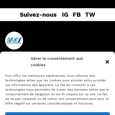
Suivez-nous
IG
FB
TW
Gérer le consentement aux
Vieux Cocody non loin de la
+225 27 22484888
cookies
pharmacie du Lycée
info@africawebfestival.com
Technique
Pour offrir les meilleures expériences, nous utilisons des
technologies telles que les cookies pour stocker et/ou accéder
aux informations des appareils. Le fait de consentir à ces
technologies nous permettra de traiter des données telles que le
comportement de navigation ou les ID uniques sur ce site. Le fait
Contactez-nous
de ne pas consentir ou de retirer son consentement peut avoir un
Notre actualité
effet négatif sur certaines caractéristiques et fonctions.