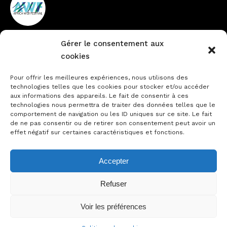
Gérer le consentement aux
Vieux Cocody non loin de la
+225 27 22484888
cookies
pharmacie du Lycée
info@africawebfestival.com
Technique
Pour offrir les meilleures expériences, nous utilisons des
technologies telles que les cookies pour stocker et/ou accéder
aux informations des appareils. Le fait de consentir à ces
technologies nous permettra de traiter des données telles que le
Contactez-nous
comportement de navigation ou les ID uniques sur ce site. Le fait
de ne pas consentir ou de retirer son consentement peut avoir un
Notre actualité
effet négatif sur certaines caractéristiques et fonctions.
Accepter
22-23 Novembre 2023
Refuser
Voir les préférences
© 2023 - Designed by MY Brand