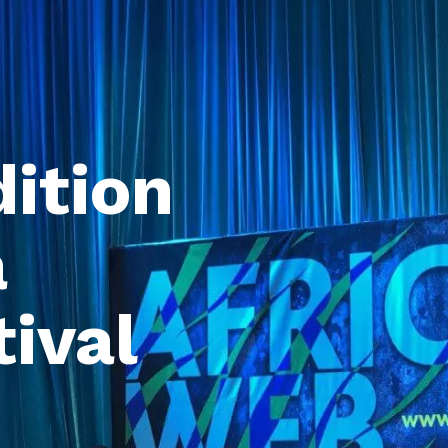
dition
a
tival