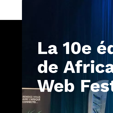
La
10e
é
de
Afric
Web
Fes