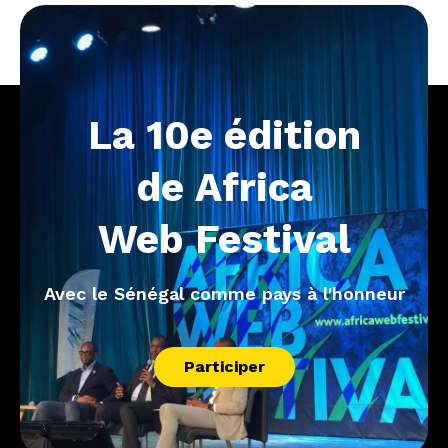
La
10e
édition
de
Africa
Web
Festival
Avec le Sénégal comme pays à l'honneur
Participer