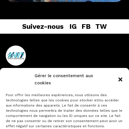
Suivez-nous
IG
FB
TW
Gérer le consentement aux
Vieux Cocody non loin de la
+225 27 22484888
cookies
pharmacie du Lycée
info@africawebfestival.com
Technique
Pour offrir les meilleures expériences, nous utilisons des
technologies telles que les cookies pour stocker et/ou accéder
aux informations des appareils. Le fait de consentir à ces
technologies nous permettra de traiter des données telles que le
comportement de navigation ou les ID uniques sur ce site. Le fait
Contactez-nous
de ne pas consentir ou de retirer son consentement peut avoir un
Notre actualité
effet négatif sur certaines caractéristiques et fonctions.